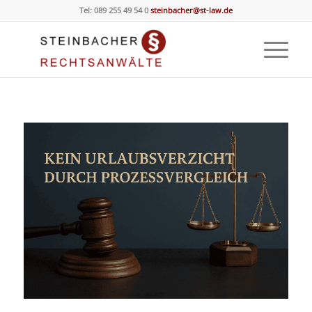
Tel: 089 255 49 54 0
steinbacher@st-law.de