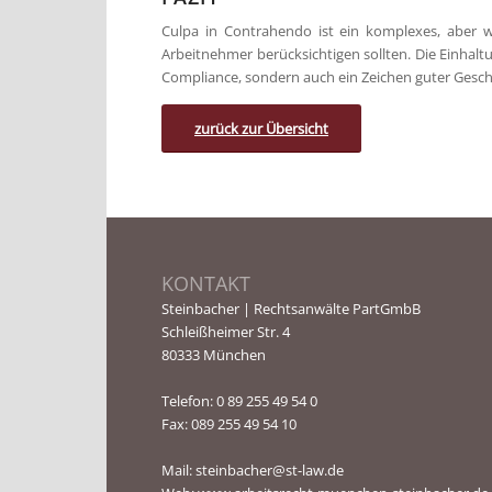
Culpa in Contrahendo ist ein komplexes, aber
Arbeitnehmer berücksichtigen sollten. Die Einhaltun
Compliance, sondern auch ein Zeichen guter Gesch
zurück zur Übersicht
KONTAKT
Steinbacher | Rechtsanwälte PartGmbB
Schleißheimer Str. 4
80333 München
Telefon:
0 89 255 49 54 0
Fax: 089 255 49 54 10
Mail:
steinbacher@st-law.de