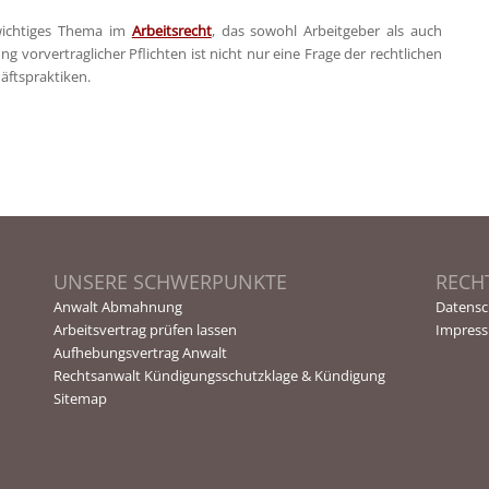
 wichtiges Thema im
Arbeitsrecht
, das sowohl Arbeitgeber als auch
g vorvertraglicher Pflichten ist nicht nur eine Frage der rechtlichen
äftspraktiken.
UNSERE SCHWERPUNKTE
RECH
Anwalt Abmahnung
Datensc
Arbeitsvertrag prüfen lassen
Impres
Aufhebungsvertrag Anwalt
Rechtsanwalt Kündigungsschutzklage & Kündigung
Sitemap