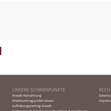
UNSERE SCHWERPUNKTE
RECH
Anwalt Abmahnung
Datensc
Arbeitsvertrag prüfen lassen
Impres
Aufhebungsvertrag Anwalt
Rechtsanwalt Kündigungsschutzklage & Kündigung