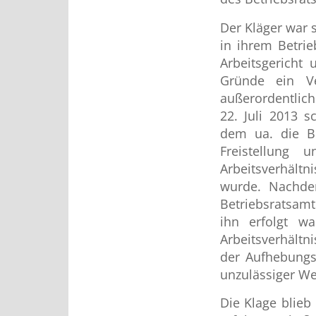
Der Kläger war s
in ihrem Betrie
Arbeitsgericht
Gründe ein Ve
außerordentlich
22. Juli 2013 s
dem ua. die B
Freistellung 
Arbeitsverhältn
wurde. Nachde
Betriebsratsamt
ihn erfolgt w
Arbeitsverhältn
der Aufhebungsv
unzulässiger We
Die Klage blieb