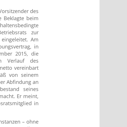
 Vorsitzender des
ie Beklagte beim
haltensbedingte
triebsrats zur
 eingeleitet. Am
bungsvertrag, in
mber 2015, die
im Verlauf des
netto vereinbart
mäß von seinem
der Abfindung an
bestand seines
macht. Er meint,
sratsmitglied in
instanzen – ohne