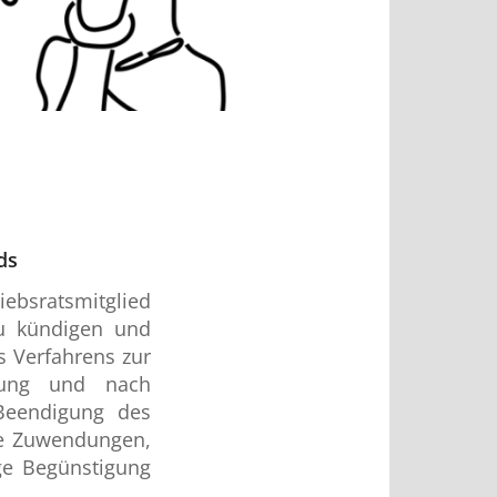
ds
iebsratsmitglied
zu kündigen und
s Verfahrens zur
gung und nach
Beendigung des
re Zuwendungen,
ige Begünstigung