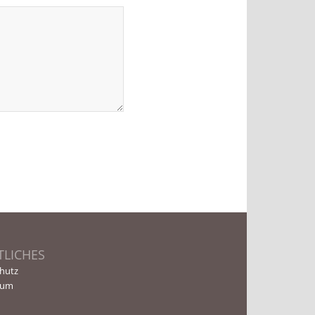
TLICHES
hutz
sum