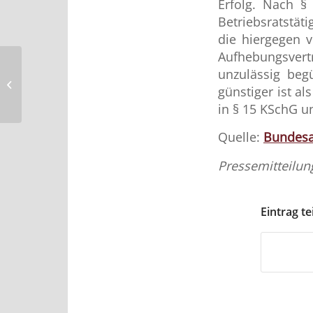
Erfolg. Nach §
Betriebsratstät
die hiergegen 
Aufhebungsvert
Dividendenabhängige
unzulässig begü
günstiger ist a
Tantieme –
in § 15 KSchG u
„Verwässerungsausgleich“
Quelle:
Bundesa
bei effektiven...
Pressemitteilun
Eintrag te