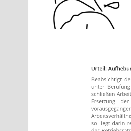
Urteil: Aufhebu
Beabsichtigt de
unter Berufung
schließen Arbei
Ersetzung de
vorausgegange
Arbeitsverhält
so liegt darin 
des Betriebsrats