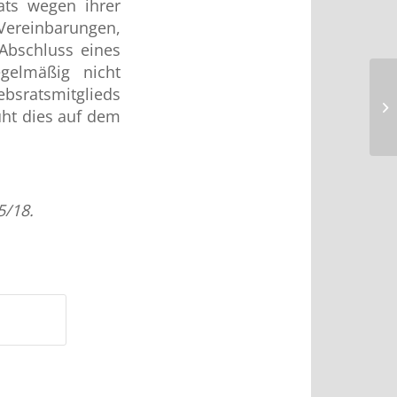
ats wegen ihrer
 Vereinbarungen,
Abschluss eines
egelmäßig nicht
ebsratsmitglieds
uht dies auf dem
A
5/18.